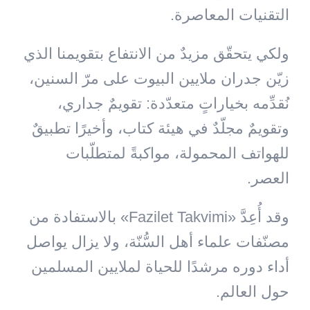
التقنيات المعاصرة.
ولكي يتحقّق مزيدٌ من الانتفاع بتقويمنا الذي
زيّن جدران ملايين البيوت على مرّ السنين،
نُقدِّمه بخياراتٍ متعدّدة: تقويمٌ جداري،
وتقويمٌ مجلّدٌ في هيئة كتاب، وأخيرًا تطبيقٌ
للهواتف المحمولة، مواكبةً لمتطلّبات
العصر.
وقد أُعِدَّ «Fazilet Takvimi» بالاستفادة من
مصنّفات علماء أهل السُّنّة، ولا يزال يواصل
أداء دوره مرشدًا للحياة لملايين المسلمين
حول العالم.