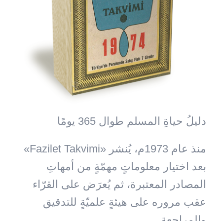
دليلُ حياةِ المسلم طوال 365 يومًا
منذ عام 1973م، يُنشر «Fazilet Takvimi»
بعد اختيار معلوماتٍ مهمّةٍ من أمهاتِ
المصادر المعتبرة، ثم يُعرَض على القرّاء
عقب مروره على هيئةٍ علميّةٍ للتدقيق
والمراجعة.